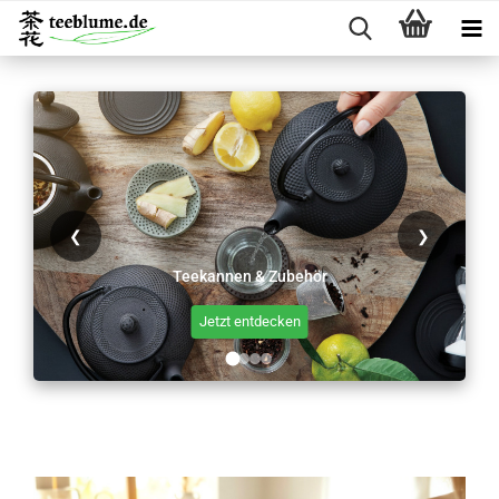
❮
❯
Teekannen & Zubehör
Jetzt entdecken