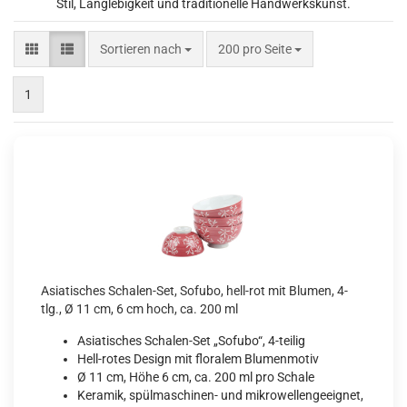
Stil, Langlebigkeit und traditionelle Handwerkskunst.
Sortieren nach
pro Seite
Sortieren nach
200 pro Seite
1
Asiatisches Schalen-Set, Sofubo, hell-rot mit Blumen, 4-
tlg., Ø 11 cm, 6 cm hoch, ca. 200 ml
Asiatisches Schalen-Set „Sofubo“, 4-teilig
Hell-rotes Design mit floralem Blumenmotiv
Ø 11 cm, Höhe 6 cm, ca. 200 ml pro Schale
Keramik, spülmaschinen- und mikrowellengeeignet,