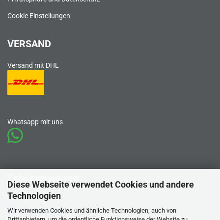
Cookie Einstellungen
VERSAND
Versand mit DHL
Whatsapp mit uns
Zahlungsweisen
Diese Webseite verwendet Cookies und andere
Technologien
PayPal
Wir verwenden Cookies und ähnliche Technologien, auch von
Drittanbietern, um die ordentliche Funktionsweise der Website zu