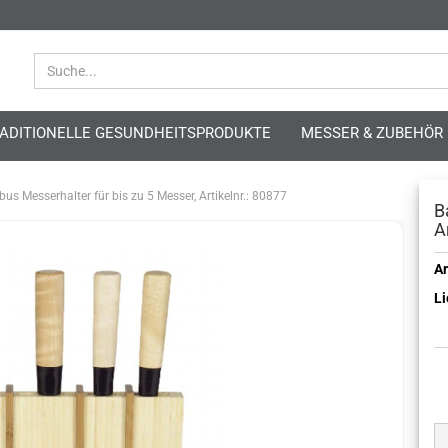
ADITIONELLE GESUNDHEITSPRODUKTE
MESSER & ZUBEHÖR
us Messerhalter für bis zu 5 Messer, Artikelnr.: 80877
B
A
Ar
Li