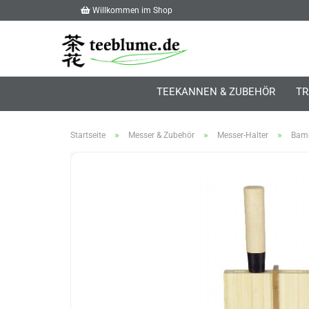
Willkommen im Shop
TEEKANNEN & ZUBEHÖR
TR
»
»
»
Startseite
Messer & Zubehör
Messer-Halter
Bamb