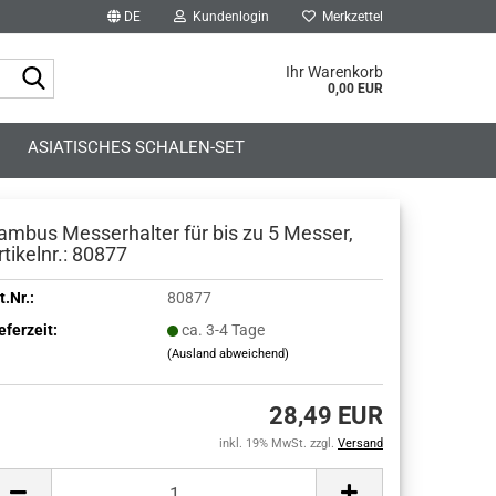
DE
Kundenlogin
Merkzettel
Suche...
Ihr Warenkorb
0,00 EUR
ASIATISCHES SCHALEN-SET
ambus Messerhalter für bis zu 5 Messer,
rtikelnr.: 80877
t.Nr.:
80877
eferzeit:
ca. 3-4 Tage
(Ausland abweichend)
28,49 EUR
inkl. 19% MwSt. zzgl.
Versand