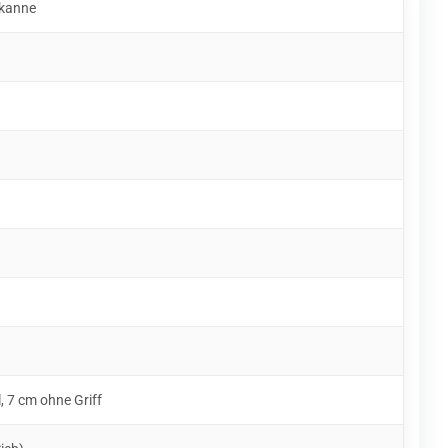
skanne
, 7 cm ohne Griff