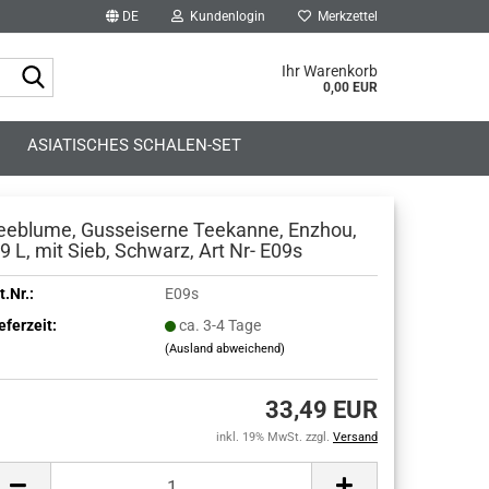
DE
Kundenlogin
Merkzettel
Suche...
Ihr Warenkorb
0,00 EUR
ASIATISCHES SCHALEN-SET
eeblume, Gusseiserne Teekanne, Enzhou,
,9 L, mit Sieb, Schwarz, Art Nr- E09s
t.Nr.:
E09s
eferzeit:
ca. 3-4 Tage
(Ausland abweichend)
33,49 EUR
inkl. 19% MwSt. zzgl.
Versand