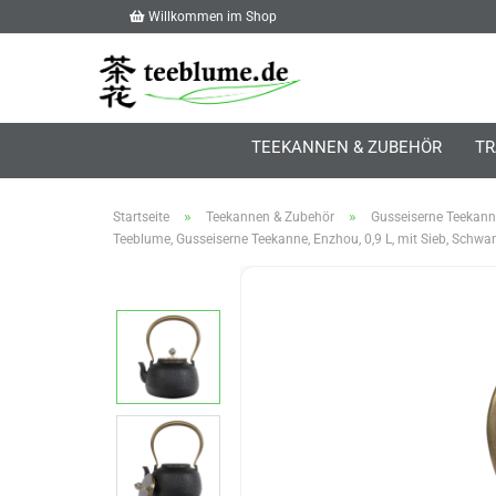
Willkommen im Shop
TEEKANNEN & ZUBEHÖR
TR
»
»
Startseite
Teekannen & Zubehör
Gusseiserne Teekan
Teeblume, Gusseiserne Teekanne, Enzhou, 0,9 L, mit Sieb, Schwar