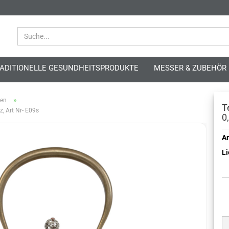
ADITIONELLE GESUNDHEITSPRODUKTE
MESSER & ZUBEHÖR
»
nen
T
z, Art Nr- E09s
0
Ar
Li