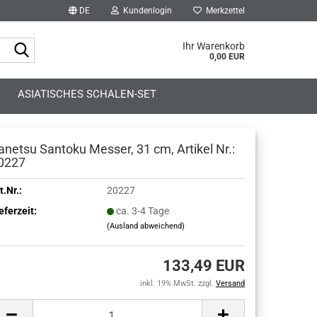
DE
Kundenlogin
Merkzettel
Suche...
Ihr Warenkorb
0,00 EUR
ASIATISCHES SCHALEN-SET
anetsu Santoku Messer, 31 cm, Artikel Nr.:
0227
t.Nr.:
20227
eferzeit:
ca. 3-4 Tage
(Ausland abweichend)
133,49 EUR
inkl. 19% MwSt. zzgl.
Versand