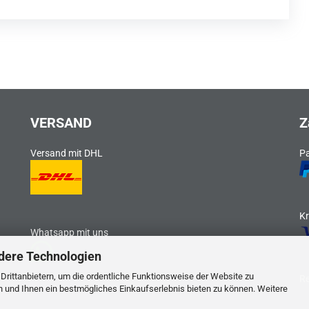
VERSAND
Z
Versand mit DHL
P
Kr
Whatsapp mit uns
dere Technologien
rittanbietern, um die ordentliche Funktionsweise der Website zu
R
n und Ihnen ein bestmögliches Einkaufserlebnis bieten zu können. Weitere