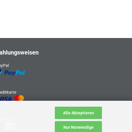
ahlungsweisen
ayPal
editkarte
Alle Akzeptieren
echnung
Nur Notwendige