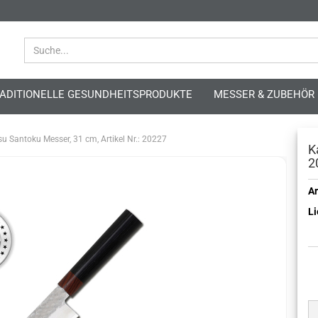
ADITIONELLE GESUNDHEITSPRODUKTE
MESSER & ZUBEHÖR
u Santoku Messer, 31 cm, Artikel Nr.: 20227
K
2
Ar
Li