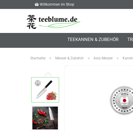
Willkommen im Shop
TEEKANNEN & ZUBEHÖR
TR
»
»
»
Startseite
Messer & Zubehör
Asia Messer
Kanets